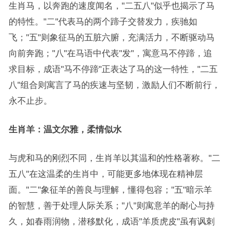
生肖马，以奔跑的速度闻名，"二五八"似乎也揭示了马
的特性。"二"代表马的两个蹄子交替发力，疾驰如
飞；"五"则象征马的五脏六腑，充满活力，不断驱动马
向前奔跑；"八"在马语中代表"发"，寓意马不停蹄，追
求目标，成语"马不停蹄"正表达了马的这一特性，"二五
八"组合则寓言了马的疾速与坚韧，激励人们不断前行，
永不止步。
生肖羊：温文尔雅，柔情似水
与虎和马的刚烈不同，生肖羊以其温和的性格著称。"二
五八"在这温柔的生肖中，可能更多地体现在精神层
面。"二"象征羊的善良与理解，懂得包容；"五"暗示羊
的智慧，善于处理人际关系；"八"则寓意羊的耐心与持
久，如春雨润物，潜移默化，成语"羊质虎皮"虽有讽刺