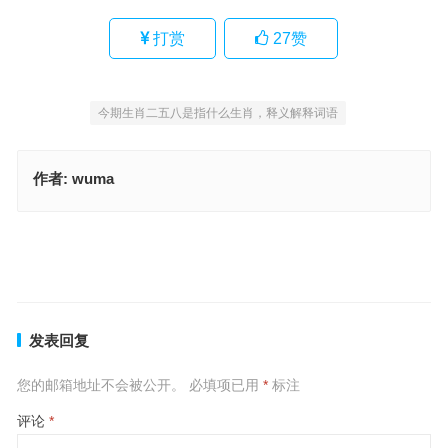
打赏
27
赞
今期生肖二五八是指什么生肖，释义解释词语
作者:
wuma
有三有四能发家是指什么生肖，最佳解释释义答案
回旋余地是什么生肖，精选落实解释
上一篇
下一篇
发表回复
您的邮箱地址不会被公开。
必填项已用
*
标注
评论
*