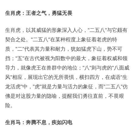
生肖虎：王者之气，勇猛无畏
生肖虎，以其威猛的形象深入人心，"二五八"与它颇有
契合之处。"二五八"在某种程度上象征着老虎的特
质，"二"代表其力量和耐力，犹如猛虎下山，势不可
挡；"五"在古代被视为阳数中的最大，象征着权威和领
导力，就像虎王在兽群中的地位；"八"则与虎的"八面威
风"相应，展现出它的无所畏惧，横扫四方，在成语"生
龙活虎"中，"虎"就是力量与活力的象征，而"二五八"仿
佛是对这股力量的隐喻，提醒我们勇往直前，不畏艰
险。
生肖马：奔腾不息，疾如闪电