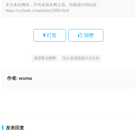
本文来自网络，不代表旭丰网立场，转载请注明出处：
https://o.jfweb.cn/articles/1059.html
打赏
38
赞
成语释义解释
玩人丧德指是什么生肖
作者:
wuma
玩人丧德是什么生肖打一最佳生肖,资料解释落实
纤毫不爽指什么生肖,成语刨解赏析
上一篇
下一篇
发表回复