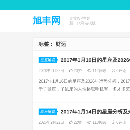
旭丰网
专业WP主题
新一代网站模版
标签：
财运
2017年1月16日的星座及20
星座解说
2026年2月22日
20
赞
112
阅读
0
评论
2017年1月16日的星座及2026年运势分析，2
于子鼠座，子鼠座的人性格聪明机智、多才多艺
2017年1月14日的星座分析
星座解说
2026年2月22日
22
赞
110
阅读
0
评论