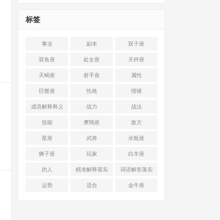
标签
事业
副本
双子座
双鱼座
处女座
天秤座
天蝎座
射手座
属性
巨蟹座
性格
情绪
成语解释释义
战力
战法
技能
摩羯座
敌方
星座
武将
水瓶座
狮子座
玩家
白羊座
的人
精准解释落实
词语解答落实
运势
适合
金牛座