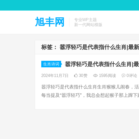
旭丰网
专业WP主题
新一代网站模版
标签：
嚣浮轻巧是代表指什么生肖|最
嚣浮轻巧是代表指什么生肖|
生肖诗词
2024年11月7日
30
赞
1595
阅读
0
评论
嚣浮轻巧是代表指什么生肖生肖猴猴儿闹春，活
每当提及“嚣浮轻巧”，我总会想起猴子那上蹿下