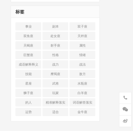
标签
事业
副本
双子座
双鱼座
处女座
天秤座
天蝎座
射手座
属性
巨蟹座
性格
情绪
成语解释释义
战力
战法
技能
摩羯座
敌方
星座
武将
水瓶座
狮子座
玩家
白羊座
的人
精准解释落实
词语解答落实
运势
适合
金牛座