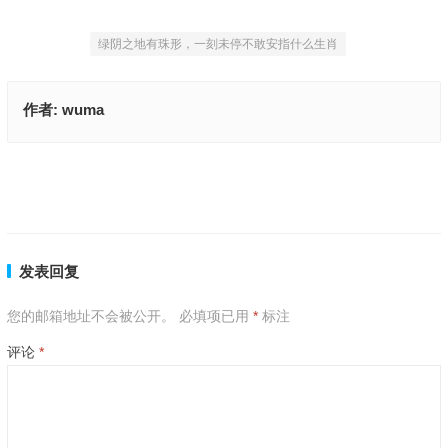
绿阴之地有珠形，一刻未停不敢安指什么生肖
作者:
wuma
一来一往五称旺，老眼昏花一当十指什么生肖、揭释释义落实成语
平添四海三江水，九曲十八转二五是指代表什么生肖,精准解释落实
上一篇
下一篇
发表回复
您的邮箱地址不会被公开。
必填项已用
*
标注
评论
*